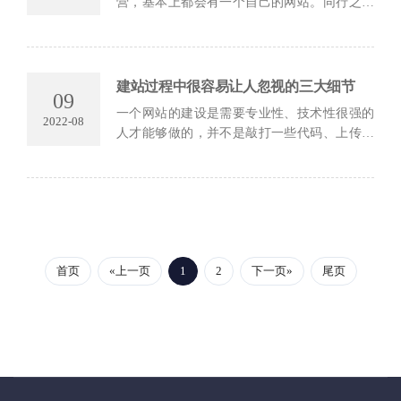
营，基本上都会有一个自己的网站。同行之间
的竞争都非常的激烈，所以选择到一个正规又
专业的开发公司来进行合作是非常重要的，而
除...
建站过程中很容易让人忽视的三大细节
09
一个网站的建设是需要专业性、技术性很强的
2022-08
人才能够做的，并不是敲打一些代码、上传一
些图片就可以的了，如果在建设网站的时候设
计不当，很有可能不会让搜索引擎收录，所以
用...
首页
«上一页
1
2
下一页»
尾页